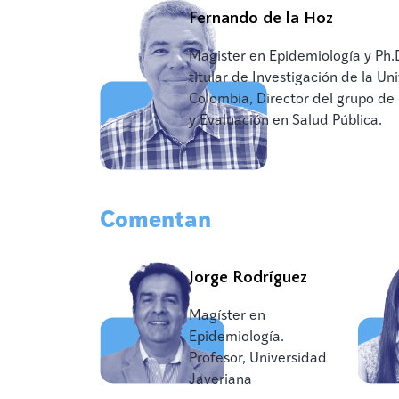
Fernando de la Hoz
Magister en Epidemiología y Ph.
titular de Investigación de la U
Colombia, Director del grupo de
y Evaluación en Salud Pública.
Comentan
Jorge Rodríguez
Magíster en
Epidemiología.
Profesor, Universidad
Javeriana