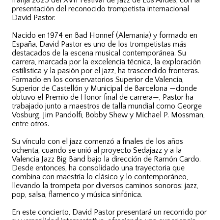
franja 2025 del XVII Festival de Jazz de Los Andes, con la
presentación del reconocido trompetista internacional
David Pastor.
Nacido en 1974 en Bad Honnef (Alemania) y formado en
España, David Pastor es uno de los trompetistas más
destacados de la escena musical contemporánea. Su
carrera, marcada por la excelencia técnica, la exploración
estilística y la pasión por el jazz, ha trascendido fronteras.
Formado en los conservatorios Superior de Valencia,
Superior de Castellón y Municipal de Barcelona —donde
obtuvo el Premio de Honor final de carrera—, Pastor ha
trabajado junto a maestros de talla mundial como George
Vosburg, Jim Pandolfi, Bobby Shew y Michael P. Mossman,
entre otros.
Su vínculo con el jazz comenzó a finales de los años
ochenta, cuando se unió al proyecto Sedajazz y a la
Valencia Jazz Big Band bajo la dirección de Ramón Cardo.
Desde entonces, ha consolidado una trayectoria que
combina con maestría lo clásico y lo contemporáneo,
llevando la trompeta por diversos caminos sonoros: jazz,
pop, salsa, flamenco y música sinfónica.
En este concierto, David Pastor presentará un recorrido por