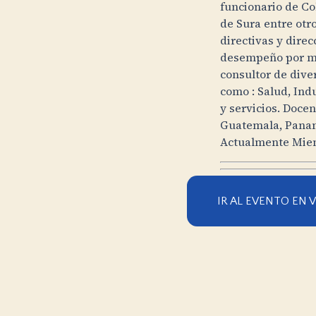
funcionario de C
de Sura entre otr
directivas y direc
desempeño por má
consultor de dive
como : Salud, Ind
y servicios. Doce
Guatemala, Panamá
Actualmente Miem
IR AL EVENTO EN 