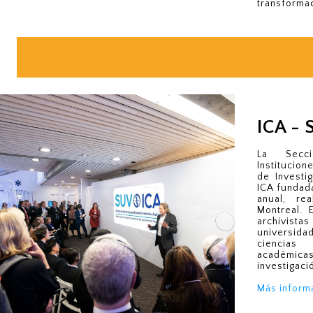
transformac
ICA - 
La Secc
Institucion
de Investi
ICA fundad
anual, re
Montreal. 
archivi
universida
ciencias
académic
investigaci
Más inform