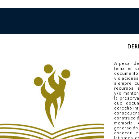
DER
A pesar de
tema en ca
documen
violacion
siempre cu
recursos s
y/o manten
la preserv
que docum
derecho int
consecue
construc
memoria 
generaci
conocer e
latitudes e