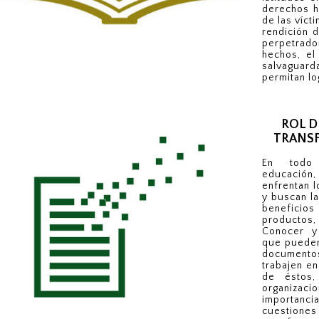
derechos h
de las víct
rendición 
perpetrado
hechos, el
salvaguar
permitan lo
ROL D
TRANS
En todo
educación,
enfrentan l
y buscan l
beneficio
productos,
Conocer y 
que pueden
documento
trabajen en
de éstos,
organizaci
importa
cuestio