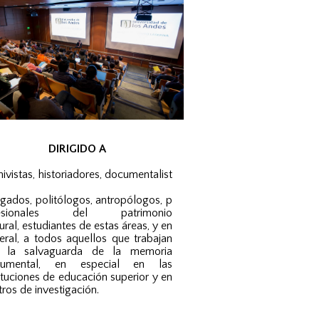
DIRIGIDO A
hivistas,
historiadores,
d
ocumentalist
gados,
p
olitólogos,
antropólogos,
p
fesionales del patrimonio
ural,
e
studiantes de estas áreas, y
en
eral, a todos aquellos que trabajan
 la salvaguarda de la memoria
cumental, en especial en las
tituciones de educación superior y en
tros de investigación.