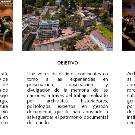
OBJETIVO
otá,
Unir voces de distintos continentes en
Arc
0 de
torno a las experiencias en
as,
n de
preservación, conservación y
abo
s de
divulgación de la memoria de las
ro
sejo
naciones, a través del trabajo realizado
cult
rgo,
por archivistas, historiadores,
gen
tura
politólogos, expertos en gestión
por
bió
documental, que le han apostado a
do
á en
salvaguardar el patrimonio documental
ins
rero
del mundo.
cen