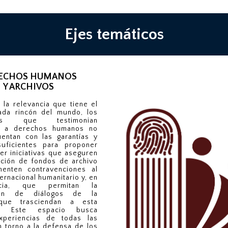
Ejes temáticos
ECHOS HUMANOS
Y ARCHIVOS
 la relevancia que tiene el
da rincón del mundo, los
tos que testimonian
es a derechos humanos no
entan con las garantías y
uficientes para proponer
er iniciativas que aseguren
ación de fondos de archivo
enten contravenciones al
ernacional humanitario y, en
ncia, que permitan la
ción de diálogos de la
que trasciendan a esta
ón. Este espacio busca
xperiencias de todas las
n torno a la defensa de los