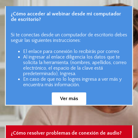
¿Cómo acceder al webinar desde mi computador
de escritorio?
Si te conectas desde un computador de escritorio debes
seguir las siguientes instrucciones:
El enlace para conexión lo recibirás por correo
Al ingresar al enlace diligencia los datos que te
solicita la herramienta. (nombres, apellidos, correo
electrónico, el espacio de la clave está
predeterminado), Ingresa.
En caso de que no lo logres ingresa a ver más y
encuentra más información.
Ver más
¿Cómo resolver problemas de conexión de audio?